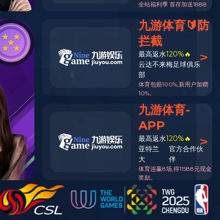
项目咨询
获取详细信息