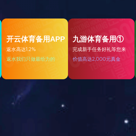
州电影产业博览交易会在广州越秀国际会议中心成功举办。