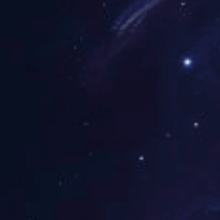
台。海内外影视投资机构、制片公司、头部企
发展之路，推动中国电影国际影响力进一步提