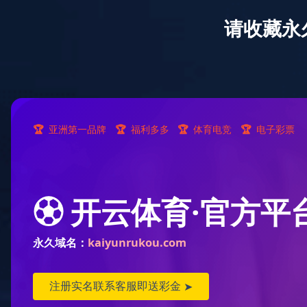
itc官网
系统站点
行业站点
用户后台
声光电视讯整体系统
开云(中国
开云(中国)定制