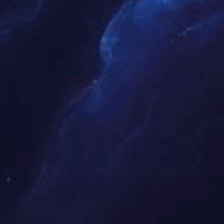
深耕行业32载，始终秉持推动中国制造高质量发展的使
创新为驱动，持续探索声光电视讯技术在行业场景中的
系。