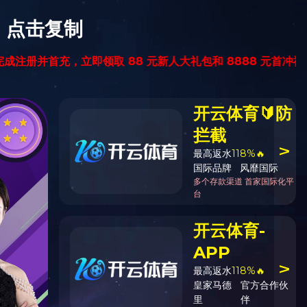
)官方网站
|
米兰电竞（中国）官方网站
|
十大网投靠谱平台·中国