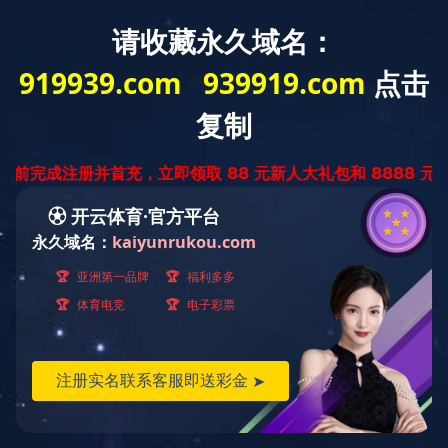
网络不给力，请稍后重试
返回首页
问题反馈
乐动注册大厅
|
星空体育入口_星空（中国）体育网
|
米兰体育
·米兰官方网站
|
星空线上平台（集团）官方网站
|
开云体育(中
国)官方网站
|
米兰电竞（中国）官方网站
|
十大网投靠谱平台·
中国
|
世界杯平台
|
乐动在线
|