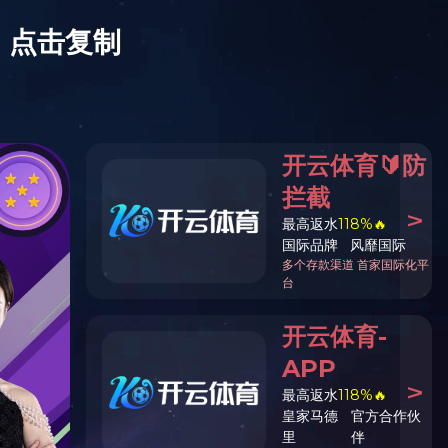
)官方网站
|
米兰电竞（中国）官方网站
|
十大网投靠谱平台·中国