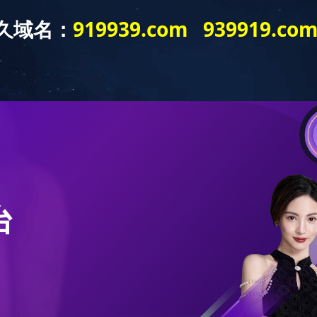
·米兰官方网站
|
星空线上平台（集团）官方网站
|
开云体育(中国