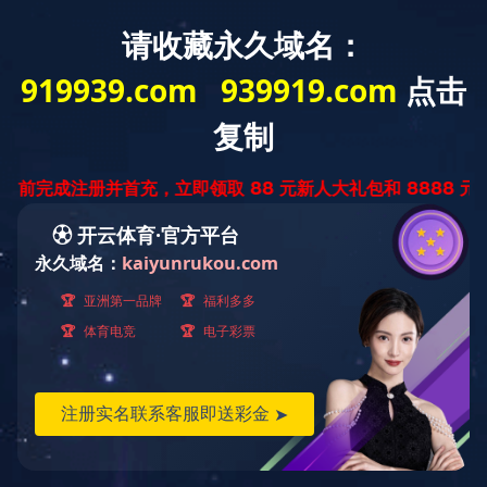
网络不给力，请稍后重试
返回首页
问题反馈
乐动注册大厅
|
星空体育入口_星空（中国）体育网
|
米兰体育
·米兰官方网站
|
星空线上平台（集团）官方网站
|
开云体育(中
国)官方网站
|
米兰电竞（中国）官方网站
|
十大网投靠谱平台·
中国
|
世界杯平台
|
乐动在线
|